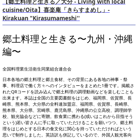
【郷土料理と生きる／大分 - Living with local
cuisine/Oita】喜楽庵「きらすまめし」-
Kirakuan "Kirasumameshi''
郷土料理と生きる〜九州・沖縄
編〜
全国料理業生活衛生同業組合連合会
日本各地の郷土料理と郷土食材、その背景にある各地の神事・祭
事、料理店で働く方々へのインタビューをまとめた1冊です。掲載さ
れたQRコードを読み込んで郷土料理の調理動画などを楽しむことも
出来ます。本誌は全国の主要図書館をはじめ、福岡県、佐賀県、長
崎県、熊本県、大分県の全料連加盟店、福岡県、佐賀県、長崎県、
熊本県、大分県、宮崎県、鹿児島県、沖縄県の公立高校、調理師学
校、観光協会などに寄贈。飲食業に携わる(或いはこれから目指そう
という)若い皆さんに手に取っていただけることを願いつつ、郷土料
理をはじめとする日本の食文化に関心を持っていただければという
思いで制作しました。英語訳も併記しているので、外国人観光客向