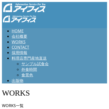
HOME
会社概要
WORKS
CONTACT
採用情報
料理店専門産地直送
サンプル試食会
外食時間
食景色
出版物
WORKS
WORKS一覧